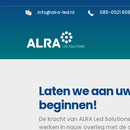
info@alra-led.nl
085-0021 60
Laten we aan uw
beginnen!
De kracht van ALRA Led Solutions
werken in nauw overleg met de 