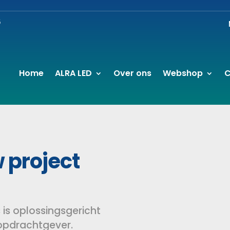
6
Home
ALRA LED
Over ons
Webshop
C
 project
 is oplossingsgericht
opdrachtgever.