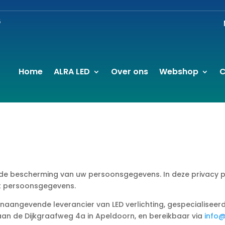
6
Home
ALRA LED
Over ons
Webshop
C
 de bescherming van uw persoonsgegevens. In deze privacy po
t persoonsgegevens.
onaangevende leverancier van LED verlichting, gespecialiseer
 aan de Dijkgraafweg 4a in Apeldoorn, en bereikbaar via
info@