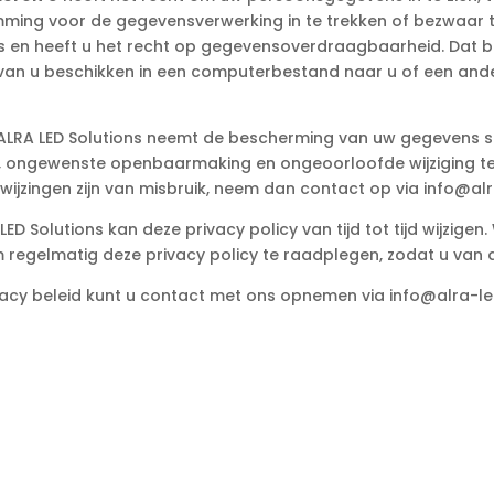
mming voor de gegevensverwerking in te trekken of bezwaar
 en heeft u het recht op gegevensoverdraagbaarheid. Dat be
van u beschikken in een computerbestand naar u of een ande
ALRA LED Solutions neemt de bescherming van uw gegevens 
, ongewenste openbaarmaking en ongeoorloofde wijziging teg
nwijzingen zijn van misbruik, neem dan contact op via info@alr
LED Solutions kan deze privacy policy van tijd tot tijd wijzige
regelmatig deze privacy policy te raadplegen, zodat u van d
acy beleid kunt u contact met ons opnemen via info@alra-le