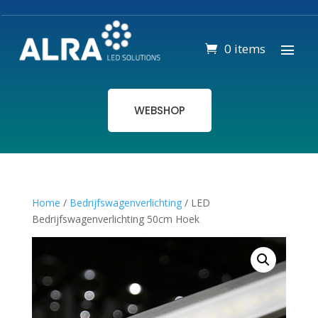
0 items
WEBSHOP
Home
/
Bedrijfswagenverlichting
/ LED
Bedrijfswagenverlichting 50cm Hoek