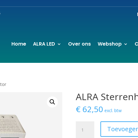
6
Home
ALRA LED
Over ons
Webshop
C
tor
ALRA Sterrenh
€
62,50
excl. btw
ALRA
Toevoegen
Sterrenhemel