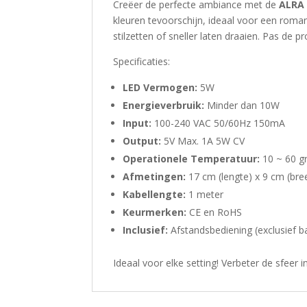
Creëer de perfecte ambiance met de
ALRA 
kleuren tevoorschijn, ideaal voor een roman
stilzetten of sneller laten draaien. Pas de 
Specificaties:
LED Vermogen:
5W
Energieverbruik:
Minder dan 10W
Input:
100-240 VAC 50/60Hz 150mA
Output:
5V Max. 1A 5W CV
Operationele Temperatuur:
10 ~ 60 g
Afmetingen:
17 cm (lengte) x 9 cm (bre
Kabellengte:
1 meter
Keurmerken:
CE en RoHS
Inclusief:
Afstandsbediening (exclusief ba
Ideaal voor elke setting! Verbeter de sfeer