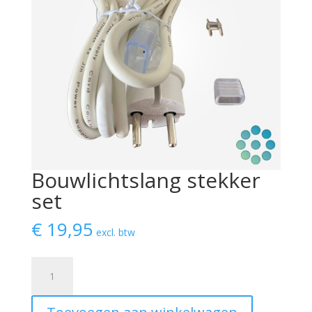
Bouwlichtslang stekker
set
€
19,95
excl. btw
Bouwlichtslang
stekker
set