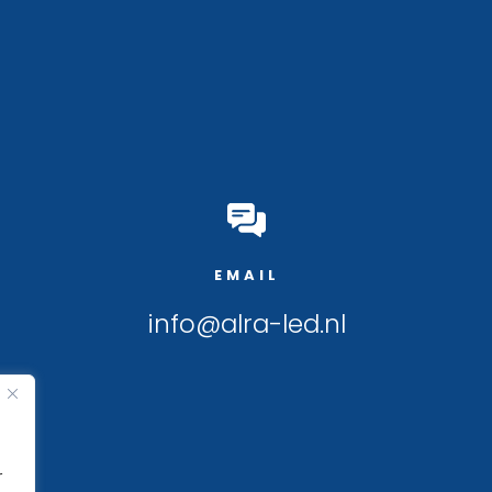
EMAIL
info@alra-led.nl
r