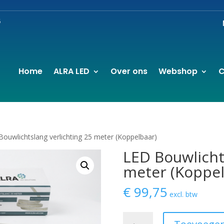
6
Home
ALRA LED
Over ons
Webshop
C
Bouwlichtslang verlichting 25 meter (Koppelbaar)
LED Bouwlicht
meter (Koppel
€
99,75
excl. btw
LED