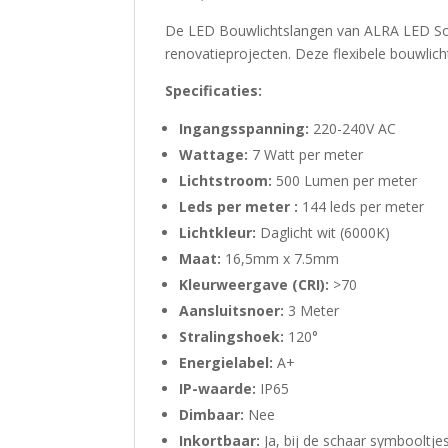
De LED Bouwlichtslangen van ALRA LED Solu
renovatieprojecten. Deze flexibele bouwlich
Specificaties:
Ingangsspanning:
220-240V AC
Wattage:
7 Watt per meter
Lichtstroom:
500 Lumen per meter
Leds per meter :
144 leds per meter
Lichtkleur:
Daglicht wit (6000K)
Maat:
16,5mm x 7.5mm
Kleurweergave (CRI):
>70
Aansluitsnoer:
3 Meter
Stralingshoek:
120°
Energielabel:
A+
IP-waarde:
IP65
Dimbaar:
Nee
Inkortbaar:
Ja, bij de schaar symbooltje